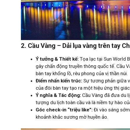
2. Cầu Vàng – Dải lụa vàng trên tay C
Ý tưởng & Thiết kế:
Tọa lạc tại Sun World B
gây chấn động truyền thông quốc tế. Cầu V
bàn tay khổng lồ, rêu phong của vị thần núi.
Điểm nhấn kiến trúc:
Sự tương phản giữa vẻ
của đôi bàn tay tạo ra một hiệu ứng thị giá
Ý nghĩa & Tác động:
Cầu Vàng đã đưa du lị
tượng du lịch toàn cầu và là niềm tự hào củ
Góc check-in “triệu like”:
Đi vào sáng sớm
khoảnh khắc sương mờ huyền ảo.