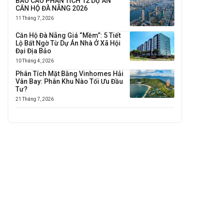
BÁO CÁO PHÂN TÍCH 12 DỰ ÁN
CĂN HỘ ĐÀ NẴNG 2026
11 Tháng 7, 2026
Căn Hộ Đà Nẵng Giá “Mềm”: 5 Tiết
Lộ Bất Ngờ Từ Dự Án Nhà Ở Xã Hội
Đại Địa Bảo
10 Tháng 4, 2026
Phân Tích Mặt Bằng Vinhomes Hải
Vân Bay: Phân Khu Nào Tối Ưu Đầu
Tư?
21 Tháng 7, 2026