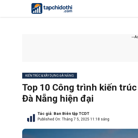
Chuyển
đến
nội
dung
---
KIẾN TRÚC & XÂY DỰNG ĐÀ NẴNG
Top 10 Công trình kiến trú
Đà Nẵng hiện đại
Tác giả:
Ban Biên tập TCDT
Published On: Tháng 7 5, 2025 11:18 sáng