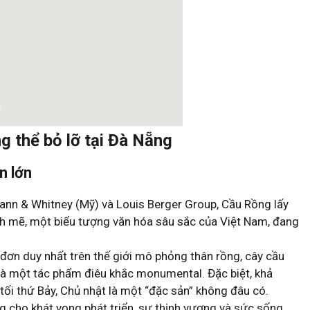
g thể bỏ lỡ tại Đà Nẵng
n lớn
nn & Whitney (Mỹ) và Louis Berger Group, Cầu Rồng lấy
h mẽ, một biểu tượng văn hóa sâu sắc của Việt Nam, đang
đơn duy nhất trên thế giới mô phỏng thân rồng, cây cầu
là một tác phẩm điêu khắc monumental. Đặc biệt, khả
ối thứ Bảy, Chủ nhật là một “đặc sản” không đâu có.
g cho khát vọng phát triển, sự thịnh vượng và sức sống