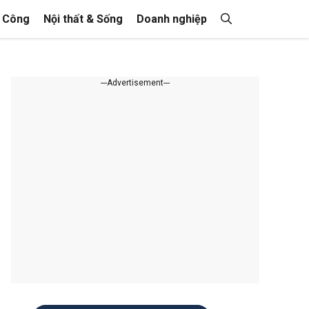
i Công
Nội thất & Sống
Doanh nghiệp
---Advertisement---