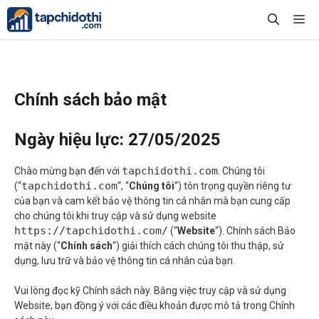
Chuyển
Me
đến
nội
dung
Chính sách bảo mật
Ngày hiệu lực:
27/05/2025
tapchidothi.com
Chào mừng bạn đến với
. Chúng tôi
tapchidothi.com
(“
“, “
Chúng tôi
“) tôn trọng quyền riêng tư
của bạn và cam kết bảo vệ thông tin cá nhân mà bạn cung cấp
cho chúng tôi khi truy cập và sử dụng website
https://tapchidothi.com/
(“
Website
“). Chính sách Bảo
mật này (“
Chính sách
“) giải thích cách chúng tôi thu thập, sử
dụng, lưu trữ và bảo vệ thông tin cá nhân của bạn.
Vui lòng đọc kỹ Chính sách này. Bằng việc truy cập và sử dụng
Website, bạn đồng ý với các điều khoản được mô tả trong Chính