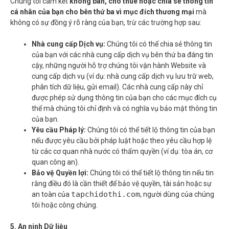
Chúng tôi cam kết
không bán, cho thuê hoặc chia sẻ thông tin
cá nhân của bạn cho bên thứ ba vì mục đích thương mại
mà
không có sự đồng ý rõ ràng của bạn, trừ các trường hợp sau:
Nhà cung cấp Dịch vụ:
Chúng tôi có thể chia sẻ thông tin
của bạn với các nhà cung cấp dịch vụ bên thứ ba đáng tin
cậy, những người hỗ trợ chúng tôi vận hành Website và
cung cấp dịch vụ (ví dụ: nhà cung cấp dịch vụ lưu trữ web,
phân tích dữ liệu, gửi email). Các nhà cung cấp này chỉ
được phép sử dụng thông tin của bạn cho các mục đích cụ
thể mà chúng tôi chỉ định và có nghĩa vụ bảo mật thông tin
của bạn.
Yêu cầu Pháp lý:
Chúng tôi có thể tiết lộ thông tin của bạn
nếu được yêu cầu bởi pháp luật hoặc theo yêu cầu hợp lệ
từ các cơ quan nhà nước có thẩm quyền (ví dụ: tòa án, cơ
quan công an).
Bảo vệ Quyền lợi:
Chúng tôi có thể tiết lộ thông tin nếu tin
rằng điều đó là cần thiết để bảo vệ quyền, tài sản hoặc sự
tapchidothi.com
an toàn của
, người dùng của chúng
tôi hoặc công chúng.
5. An ninh Dữ liệu