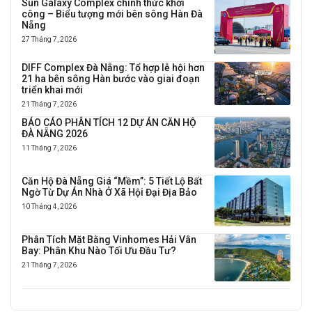
Sun Galaxy Complex chính thức khởi
công – Biểu tượng mới bên sông Hàn Đà
Nẵng
27 Tháng 7, 2026
DIFF Complex Đà Nẵng: Tổ hợp lễ hội hơn
21 ha bên sông Hàn bước vào giai đoạn
triển khai mới
21 Tháng 7, 2026
BÁO CÁO PHÂN TÍCH 12 DỰ ÁN CĂN HỘ
ĐÀ NẴNG 2026
11 Tháng 7, 2026
Căn Hộ Đà Nẵng Giá “Mềm”: 5 Tiết Lộ Bất
Ngờ Từ Dự Án Nhà Ở Xã Hội Đại Địa Bảo
10 Tháng 4, 2026
Phân Tích Mặt Bằng Vinhomes Hải Vân
Bay: Phân Khu Nào Tối Ưu Đầu Tư?
21 Tháng 7, 2026