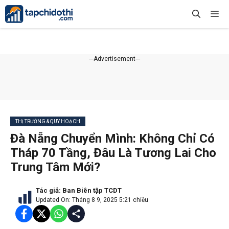
Chuyển
Me
đến
nội
dung
---Advertisement---
THỊ TRƯỜNG & QUY HOẠCH
Đà Nẵng Chuyển Mình: Không Chỉ Có
Tháp 70 Tầng, Đâu Là Tương Lai Cho
Trung Tâm Mới?
Tác giả:
Ban Biên tập TCDT
Updated On: Tháng 8 9, 2025 5:21 chiều