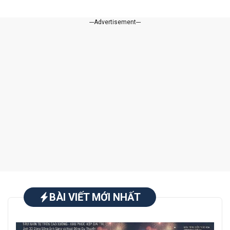
---Advertisement---
BÀI VIẾT MỚI NHẤT