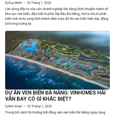
By
Duy Minh
—
20 Tháng 1, 2026
Làn sóng đầu tư của các doanh nghiệp lớn đang dịch chuyển mạnh về
khu vực ven biển, đặc biệt là phía Tây Bắc Đà Nẵng, mở ra chu kì phát
triển mới và kỳ vọng hình thành diện mạo đô thị ven biển hiện đại, đồng
bộ trong tương lai
DỰ ÁN VEN BIỂN ĐÀ NẴNG: VINHOMES HẢI
VÂN BAY CÓ GÌ KHÁC BIỆT?
By
Kim Đoan
—
20 Tháng 1, 2026
Trong bối cảnh thị trường bất động sản ven biển Đà Nẵng ngày càng