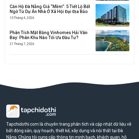
Căn Hộ Đà Nẵng Giá “Mềm”: 5 Tiết Lộ Bất
Ngờ Từ Dự Án Nhà Ở Xã Hội Đại Địa Bảo
10 Tháng 4, 2026
Phân Tích Mặt Bằng Vinhomes Hải Vân
Bay: Phân Khu Nào Tối Ưu Đầu Tư?
21 Tháng 7, 2026
Tapchidothi.com là chuyên trang phân tích và cập nhật dữ liệu về
bất động sản, quy hoạch, thiết kế, xây dựng và nội thất tại Đà
Nẵng. Chúng tôi cung cấp thông tin minh bạch, khách quan, hỗ